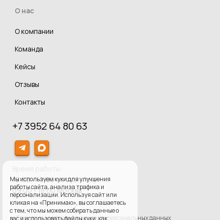
О нас
О компании
Команда
Кейсы
Отзывы
Контакты
+7 3952 64 80 63
Время работы:
Мы используем куки для улучшения
10:00 - 19:00 по Иркутску
работы сайта, анализа трафика и
09:00 - 18:00 Москва
персонализации. Используя сайт или
кликая на «Принимаю», вы соглашаетесь
с тем, что мы можем собирать данные о
Политика конфиденциальности персональных данных
вас и использовать файлы куки, как