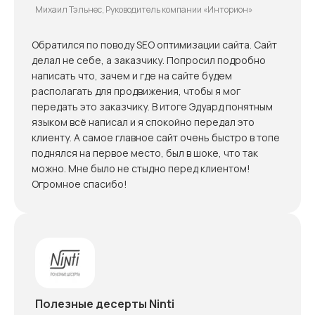
Эдуард Синица — просто великолепный ментор,
Михаил Тэльнес, Руководитель компании «Инторион»
учитель, с которым вы сможете быстро все
познать. В итоге с его помощью вы получите все
Обратился по поводу SEO оптимизации сайта. Сайт
необходимые навыки. Эдуард очень чутко работает
делал не себе, а заказчику. Попросил подробно
с вашими запросами, если что-то не понятно,
написать что, зачем и где на сайте будем
объяснить столько раз, сколько нужно, с ним очень
располагать для продвижения, чтобы я мог
легко работать, ты не чувствуешь себя незнайкой,
передать это заказчику. В итоге Эдуард понятным
ты чувствуешь поддержку настоящего
языком всё написал и я спокойно передал это
профессионала. Поэтому обращайтесь! Всем
клиенту. А самое главное сайт очень быстро в топе
советую. Сама выбирала между обучением онлайн в
поднялся на первое место, был в шоке, что так
каких-то школах, в итоге остановилась на наших,
можно. Мне было не стыдно перед клиентом!
местных специалистах, на работе очно. За 4 часа
Огромное спасибо!
интенсива с нуля сама настроила кампанию. В
сотрудничестве с профи все оказалось куда
проще, чем мне это казалось.
Полезные десерты Ninti