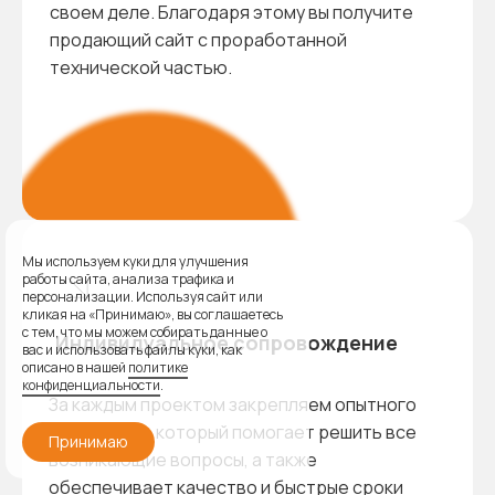
своем деле. Благодаря этому вы получите
продающий сайт с проработанной
технической частью.
Мы используем куки для улучшения
работы сайта, анализа трафика и
персонализации. Используя сайт или
кликая на «Принимаю», вы соглашаетесь
с тем, что мы можем собирать данные о
Индивидуальное сопровождение
вас и использовать файлы куки, как
описано в нашей
политике
конфиденциальности
.
За каждым проектом закрепляем опытного
менеджера, который помогает решить все
Принимаю
возникающие вопросы, а также
обеспечивает качество и быстрые сроки